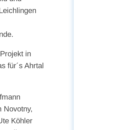
Leichlingen
nde.
Projekt in
s für´s Ahrtal
ffmann
m Novotny,
Ute Köhler