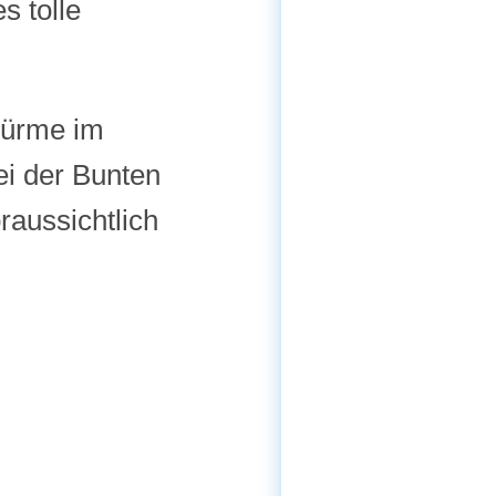
s tolle
türme im
ei der Bunten
raussichtlich