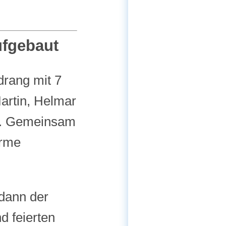
ufgebaut
drang mit 7
artin, Helmar
zu. Gemeinsam
ürme
 dann der
 feierten